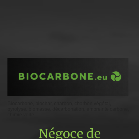
Biocarbone, biochar, charbon, charbon végétal,
pyrolyse, biomasse, décarbonation, empreinte carbone,
chimie verte
Négoce de