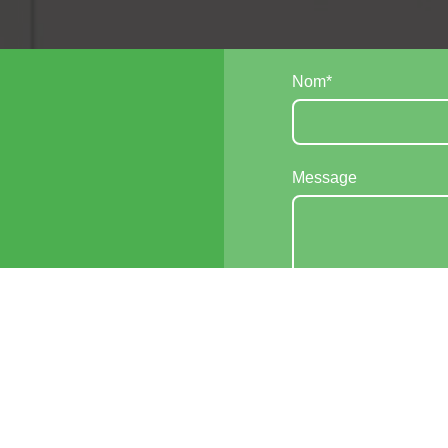
Nom
*
Message